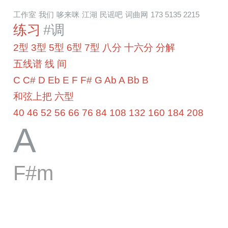
工作室
我们
哆来咪
江湖
民谣吧
词曲网
173 5135 2215
练习
#调
2型
3型
5型
6型
7型
八分
十六分
分解
五线谱
线
间
C
C#
D
Eb
E
F
F#
G
Ab
A
Bb
B
和弦上把
六型
40
46
52
56
66
76
84
108
132
160
184
208
A
F#m