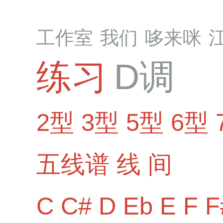
工作室
我们
哆来咪
练习
D调
2型
3型
5型
6型
五线谱
线
间
C
C#
D
Eb
E
F
F