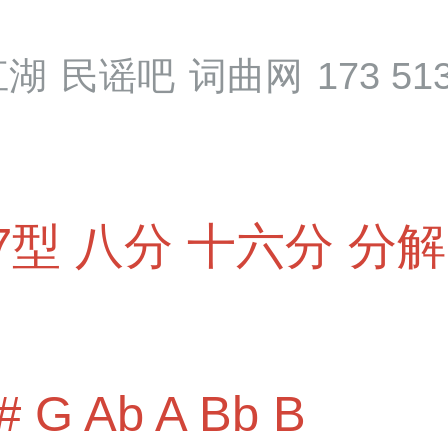
江湖
民谣吧
词曲网
173 51
7型
八分
十六分
分解
#
G
Ab
A
Bb
B