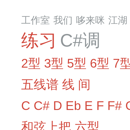
工作室
我们
哆来咪
江湖
练习
C#调
2型
3型
5型
6型
7
五线谱
线
间
C
C#
D
Eb
E
F
F#
和弦上把
六型