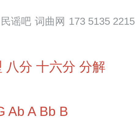
民谣吧
词曲网
173 5135 2215
型
八分
十六分
分解
G
Ab
A
Bb
B