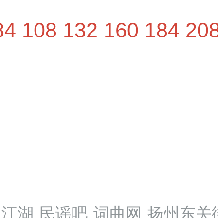
84
108
132
160
184
20
江湖
民谣吧
词曲网
扬州东关街