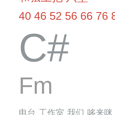
40
46
52
56
66
76
​C#
Fm
电台
工作室
我们
哆来咪