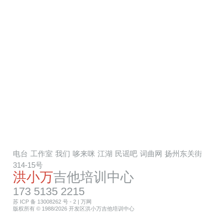
电台
工作室
我们
哆来咪
江湖
民谣吧
词曲网
扬州东关街
314-15号
洪小万
吉他培训中心
173 5135 2215
苏 ICP 备 13008262 号 - 2
|
万网
版权所有 © 1988/2026 开发区洪小万吉他培训中心