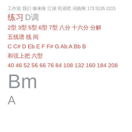
工作室
我们
哆来咪
江湖
民谣吧
词曲网
173 5135 2215
练习
D调
2型
3型
5型
6型
7型
八分
十六分
分解
五线谱
线
间
C
C#
D
Eb
E
F
F#
G
Ab
A
Bb
B
和弦上把
六型
40
46
52
56
66
76
84
108
132
160
184
208
Bm
A