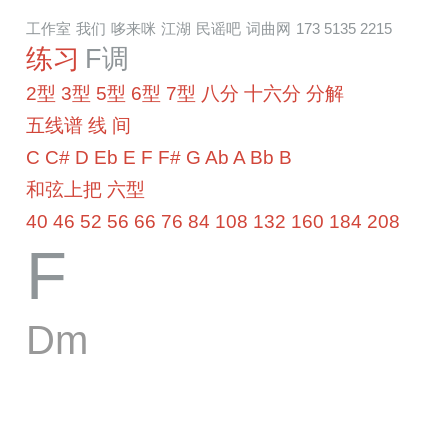
工作室
我们
哆来咪
江湖
民谣吧
词曲网
173 5135 2215
练习
F调
2型
3型
5型
6型
7型
八分
十六分
分解
五线谱
线
间
C
C#
D
Eb
E
F
F#
G
Ab
A
Bb
B
和弦上把
六型
40
46
52
56
66
76
84
108
132
160
184
208
​F
Dm