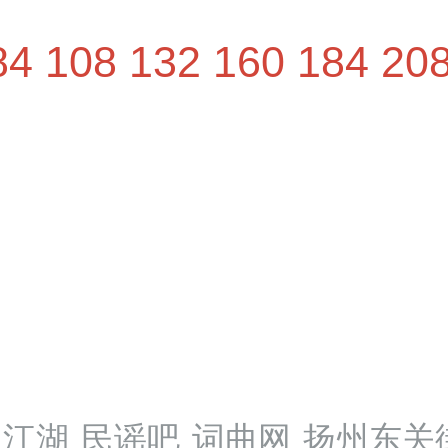
84
108
132
160
184
20
江湖
民谣吧
词曲网
扬州东关街