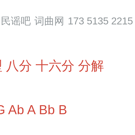
民谣吧
词曲网
173 5135 2215
型
八分
十六分
分解
G
Ab
A
Bb
B