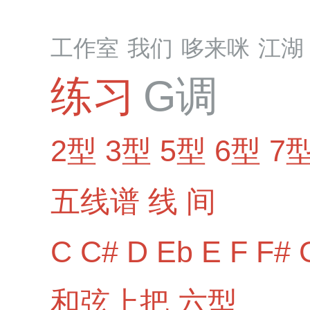
工作室
我们
哆来咪
江湖
练习
G调
2型
3型
5型
6型
7
五线谱
线
间
C
C#
D
Eb
E
F
F#
和弦上把
六型