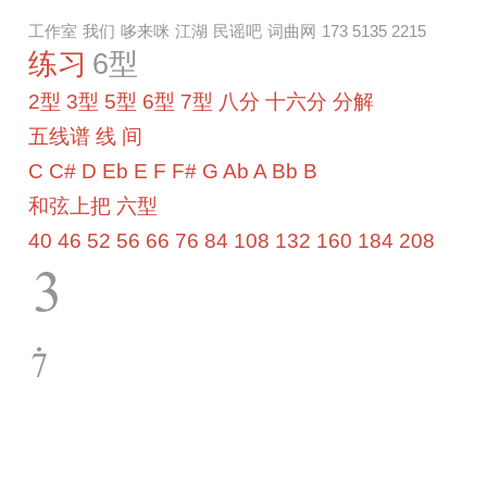
工作室
我们
哆来咪
江湖
民谣吧
词曲网
173 5135 2215
练习
6型
2型
3型
5型
6型
7型
八分
十六分
分解
五线谱
线
间
C
C#
D
Eb
E
F
F#
G
Ab
A
Bb
B
和弦上把
六型
40
46
52
56
66
76
84
108
132
160
184
208
3
