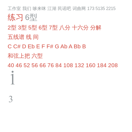
工作室
我们
哆来咪
江湖
民谣吧
词曲网
173 5135 2215
练习
6型
2型
3型
5型
6型
7型
八分
十六分
分解
五线谱
线
间
C
C#
D
Eb
E
F
F#
G
Ab
A
Bb
B
和弦上把
六型
40
46
52
56
66
76
84
108
132
160
184
208
!
3